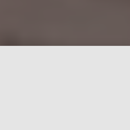
No que a música nos auxilia?
A música tem o poder de direcionar a atenção,
bloqueando distrações externas e facilitando a
concentração em tarefas específicas. Estudos
indicam que a música instrumental, em particular,
pode ajudar a criar um ambiente propício para a
imersão em atividades cognitivas.